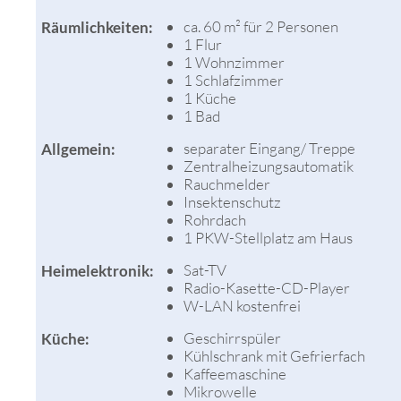
ca. 60 m² für 2 Personen
Räumlichkeiten:
1 Flur
1 Wohnzimmer
1 Schlafzimmer
1 Küche
1 Bad
separater Eingang/ Treppe
Allgemein:
Zentralheizungsautomatik
Rauchmelder
Insektenschutz
Rohrdach
1 PKW-Stellplatz am Haus
Sat-TV
Heimelektronik:
Radio-Kasette-CD-Player
W-LAN kostenfrei
Geschirrspüler
Küche:
Kühlschrank mit Gefrierfach
Kaffeemaschine
Mikrowelle