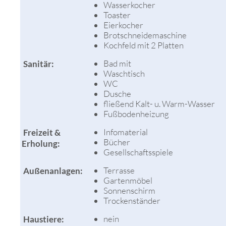
Wasserkocher
Toaster
Eierkocher
Brotschneidemaschine
Kochfeld mit 2 Platten
Bad mit
Sanitär:
Waschtisch
WC
Dusche
fließend Kalt- u. Warm-Wasser
Fußbodenheizung
Infomaterial
Freizeit &
Bücher
Erholung:
Gesellschaftsspiele
Terrasse
Außenanlagen:
Gartenmöbel
Sonnenschirm
Trockenständer
nein
Haustiere: