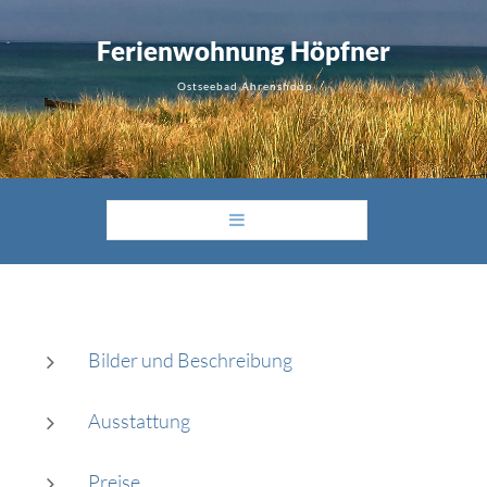
F
e
r
i
e
n
w
o
h
n
u
n
g
H
ö
p
f
n
e
r
Ostseebad Ahrenshoop
START
FERIENWOHNUNG UNTEN
Bilder und Beschreibung
FERIENWOHNUNG OBEN
Ausstattung
AHRENSHOOP
Preise
BELEGUNGSPLAN