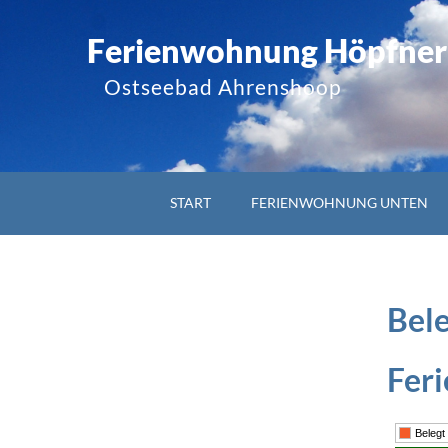
F
e
r
i
e
n
w
o
h
n
u
n
g
H
ö
p
f
n
e
r
Ostseebad Ahrenshoop
START
FERIENWOHNUNG UNTEN
Bel
Fer